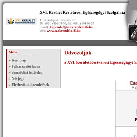
XVI. Kerület Kertvárosi Egészségügyi Szolgálata
1163 Budapest Tekla utca 2/c.
Tel:
(06-1) 401-13-00
; fax:
(06-1) 401-02-25
kapcsolat@szakrendelo16.hu
E-mail:
www.szakrendelo16.hu
Web:
Üdvözöljük
Menü
» Kezdőlap
a XVI. Kerület Kertvárosi Egészségügyi S
» Felhasználói leírás
» Szerződési feltételek
» Névjegy
Cs
» Elérhető szakrendelések
és a
B
Elf